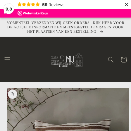
Meteen
×
59
Reviews
naar de
9,8
content
MOMENTEEL VERZENDEN WIJ GEEN ORDERS , KIJK HEER VOOR
DE ACTUELE INFORMATIE EN MEESTGESTELDE VRAGEN VOOR
HET PLAATSEN VAN EEN BESTELLING
Winkelwag
Ga direct naar
productinformatie