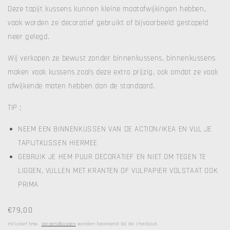
Deze tapijt kussens kunnen kleine maatafwijkingen hebben,
vaak worden ze decoratief gebruikt of bijvoorbeeld gestapeld
neer gelegd.
Wij verkopen ze bewust zonder binnenkussens, binnenkussens
maken vaak kussens zoals deze extra prijzig, ook omdat ze vaak
afwijkende maten hebben dan de standaard.
TIP ;
NEEM EEN BINNENKUSSEN VAN DE ACTION/IKEA EN VUL JE
TAPIJTKUSSEN HIERMEE
GEBRUIK JE HEM PUUR DECORATIEF EN NIET OM TEGEN TE
LIGGEN, VULLEN MET KRANTEN OF VULPAPIER VOLSTAAT OOK
PRIMA
Normale
€79,00
prijs
Inclusief btw.
Verzendkosten
worden berekend bij de checkout.