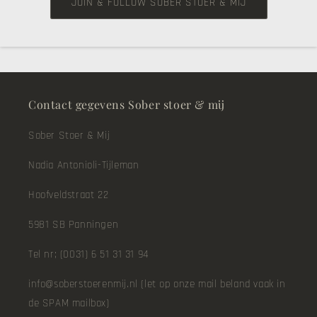
JOIN & FOLLOW SOBER STOER & MIJ
Contact gegevens Sober stoer & mij
Sober Stoer & Mij
Nadia Antonioli-Tijleman
Hoofveldstraat 22
5981 SB Panningen
Tel nr; (0031) 6 51 31 31 94
info@soberstoerenmij.nl (let op onze mail beland vaak in
de SPAM mailbox)